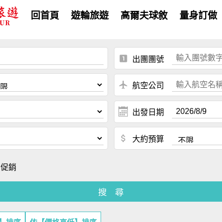
回首頁
遊輪旅遊
高爾夫球敘
量身訂做
looks_one
出團團號
local_airport
航空公司
出發日期
attach_money
大約預算
倉促銷