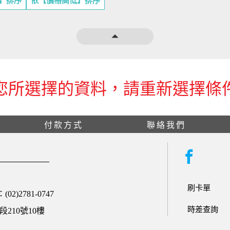
】排序
依【價格高低】排序
arrow_drop_up
您所選擇的資料，請重新選擇條
付款方式
聯絡我們
刷卡單
：(02)2781-0747
時差查詢
210號10樓