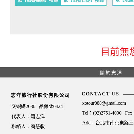
依【旅遊產品】搜尋
依【出發日期】搜尋
依【地區
目前無
關於志洋
CONTACT US
志洋旅行社股份有限公司
xotour888@gmail.com
交觀綜2036
品保北0424
Tel：(02)2751-4000
Fex
代表人：蕭志洋
Add：台北市南京東路三段
聯絡人：簡慧敏