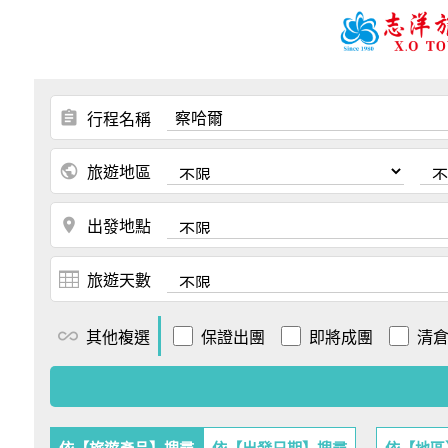
assignment
行程名稱
public
旅遊地區
place
出發地點
旅遊天數
all_inclusive
其他複選
保證出團
即將成團
清