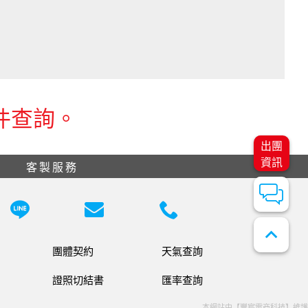
件查詢。
出團
資訊
客製服務
expand_less
團體契約
天氣查詢
證照切結書
匯率查詢
本網站由【豐宸電商科技】維護