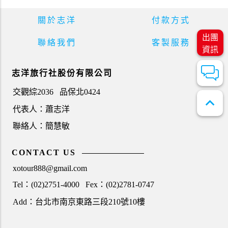
關於志洋
付款方式
出團
聯絡我們
客製服務
資訊
志洋旅行社股份有限公司
交觀綜2036
品保北0424
expand_less
代表人：蕭志洋
聯絡人：簡慧敏
CONTACT US
xotour888@gmail.com
Tel：(02)2751-4000
Fex：(02)2781-0747
Add：台北市南京東路三段210號10樓