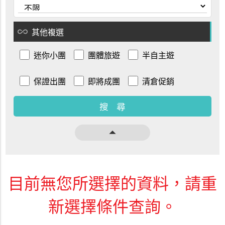
all_inclusive
其他複選
迷你小團
團體旅遊
半自主遊
保證出團
即將成團
清倉促銷
arrow_drop_up
目前無您所選擇的資料，請重
新選擇條件查詢。