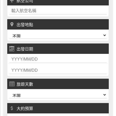
local_airport
航空公司
place
出發地點
出發日期
旅遊天數
attach_money
大約預算