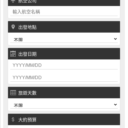
local_airport
航空公司
place
出發地點
出發日期
旅遊天數
attach_money
大約預算