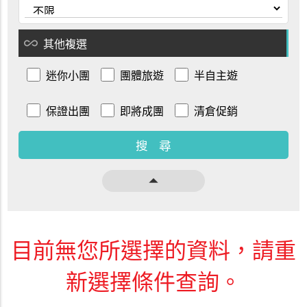
all_inclusive
其他複選
迷你小團
團體旅遊
半自主遊
保證出團
即將成團
清倉促銷
arrow_drop_up
目前無您所選擇的資料，請重
新選擇條件查詢。