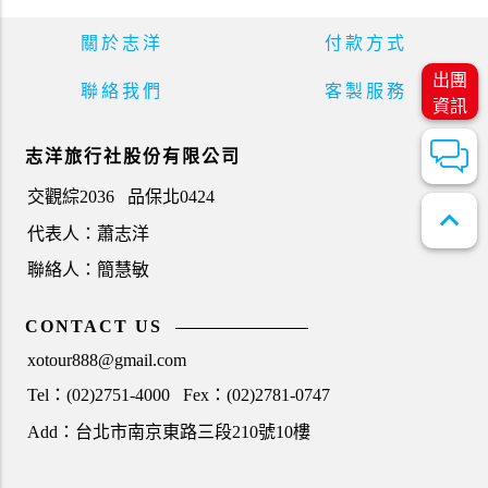
關於志洋
付款方式
出團
聯絡我們
客製服務
資訊
志洋旅行社股份有限公司
交觀綜2036
品保北0424
expand_less
代表人：蕭志洋
聯絡人：簡慧敏
CONTACT US
xotour888@gmail.com
Tel：(02)2751-4000
Fex：(02)2781-0747
Add：台北市南京東路三段210號10樓